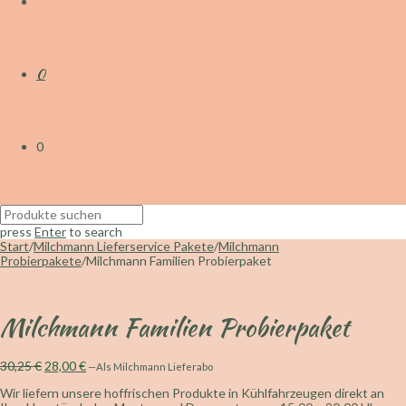
0
0
press
Enter
to search
Start
/
Milchmann Lieferservice Pakete
/
Milchmann
Probierpakete
/
Milchmann Familien Probierpaket
Milchmann Familien Probierpaket
Ursprünglicher
Aktueller
30,25
€
28,00
€
—
Als Milchmann Lieferabo
Preis
Preis
Wir liefern unsere hoffrischen Produkte in Kühlfahrzeugen direkt an
war:
ist: