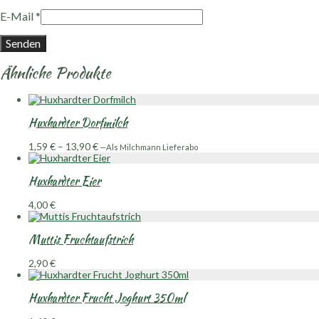
E-Mail
*
Ähnliche Produkte
Huxhardter Dorfmilch
Preisspanne:
1,59
€
–
13,90
€
—
Als Milchmann Lieferabo
1,59 €
bis
Huxhardter Eier
13,90 €
4,00
€
Muttis Fruchtaufstrich
2,90
€
Huxhardter Frucht Joghurt 350ml