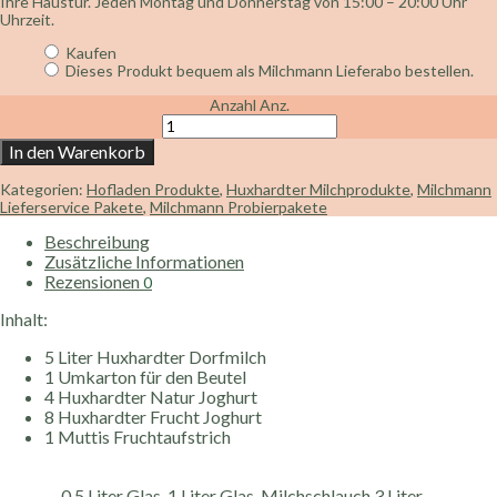
Ihre Haustür. Jeden Montag und Donnerstag von 15:00 – 20:00 Uhr
30,25 €
28,00 €.
Uhrzeit.
Kaufen
Dieses Produkt bequem als Milchmann Lieferabo bestellen.
Anzahl
Anz.
In den Warenkorb
Kategorien:
Hofladen Produkte
,
Huxhardter Milchprodukte
,
Milchmann
Lieferservice Pakete
,
Milchmann Probierpakete
Beschreibung
Zusätzliche Informationen
Rezensionen
0
Inhalt:
5 Liter Huxhardter Dorfmilch
1 Umkarton für den Beutel
4 Huxhardter Natur Joghurt
8 Huxhardter Frucht Joghurt
1 Muttis Fruchtaufstrich
0,5 Liter Glas, 1 Liter Glas, Milchschlauch 3 Liter,